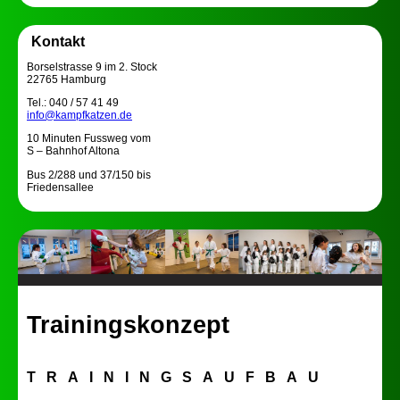
unsere generalüberholte
Website präsentieren zu
können. Unsere
generalüberholte Website
Kontakt
berücksichtigt mittels
modernen...
Borselstrasse 9 im 2. Stock
Weiterlesen
22765 Hamburg
Tel.: 040 / 57 41 49
info@kampfkatzen.de
10 Minuten Fussweg vom
S – Bahnhof Altona
Bus 2/288 und 37/150 bis
Friedensallee
Trainingskonzept
T R A I N I N G S A U F B A U