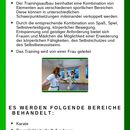
Der Trainingsaufbau beinhaltet eine Kombination von
Elementen aus verschiedenen sportlichen Bereichen.
Diese können in unterschiedlichen
Schwerpunktsetzungen miteinander verkoppelt werden.
Durch die entsprechende Kombination von Spaß, Spiel,
Selbstverteidigung, körperlicher Bewegung,
Entspannung und geistiger Anforderung bietet sich
Frauen und Mädchen die Möglichkeit einer Erweiterung
der körperlichen Fähigkeiten, des Selbstschutzes und
des Selbstbewusstseins.
Das Training wird von einer Frau geleitet.
E S W E R D E N F O L G E N D E B E R E I C H E
B E H A N D E L T :
Karate